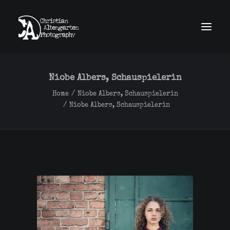
home
news
Niobe Albers, Schauspielerin
work
obscura
Home
Niobe Albers, Schauspielerin
about
Niobe Albers, Schauspielerin
contact
imprint
GDPR
Search