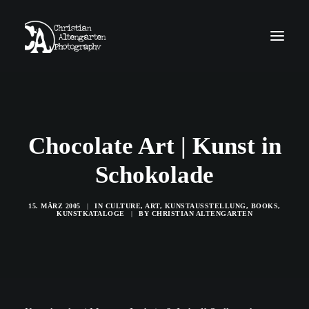
home
news
work
obscura
about
contact
Chocolate Art | Kunst in
imprint
GDPR
Schokolade
15. MÄRZ 2005
|
IN
CULTURE
,
ART
,
KUNSTAUSSTELLUNG
,
BOOKS
,
KUNSTKATALOGE
|
BY
CHRISTIAN ALTENGARTEN
Search